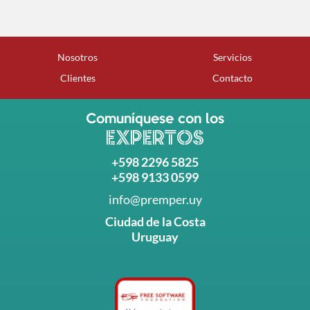
Nosotros
Servicios
Clientes
Contacto
Comuníquese con los
EXPERTOS
+598
2296 5825
+598 9133 0599
info@premper.uy
Ciudad de la Costa
Uruguay